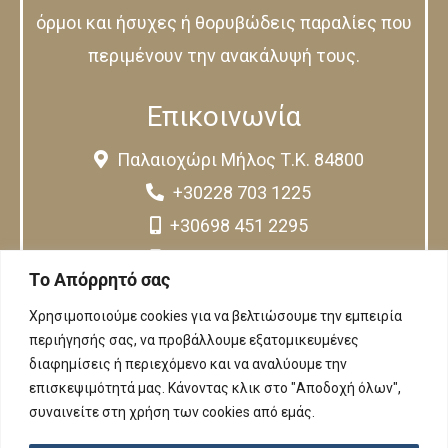
όρμοι και ήσυχες ή θορυβώδεις παραλίες που
περιμένουν την ανακάλυψή τους.
Επικοινωνία
Παλαιοχώρι Μήλος Τ.Κ. 84800
+30228 703 1225
+30698 451 2295
+30697 046 9354
Tο Aπόρρητό σας
anemosmilos1@gmail.com
Χρησιμοποιούμε cookies για να βελτιώσουμε την εμπειρία
περιήγησής σας, να προβάλλουμε εξατομικευμένες
Follow Us
διαφημίσεις ή περιεχόμενο και να αναλύουμε την
επισκεψιμότητά μας. Κάνοντας κλικ στο "Αποδοχή όλων",
συναινείτε στη χρήση των cookies από εμάς.